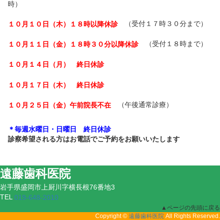
時）
（受付１７時３０分まで）
１０月１０日（木）１８時以降休診
（受付１８時まで）
１０月１１日（金）１８時３０分以降休診
１０月１４日（月） 終日休診
１０月１７日（木） 終日休診
（午後通常診療）
１０月２５日（金）午前院長不在
＊毎週水曜日・日曜日 終日休診
診察希望される方はお電話でご予約をお願いいたします
遠藤歯科医院
岩手県盛岡市上厨川字横長根76番地3
TEL
019-648-2010
▲ページの先頭に戻る
Copyright ©
All Rights Reserved.
遠藤歯科医院