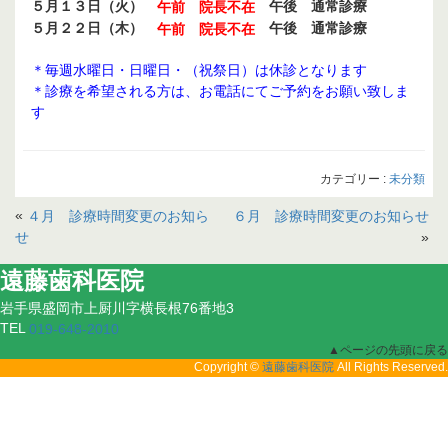
５月１３日（火）
午後 通常診療
午前 院長不在
５月２２日（木）
午後 通常診療
午前 院長不在
＊毎週水曜日・日曜日・（祝祭日）は休診となります
＊診療を希望される方は、お電話にてご予約をお願い致しま
す
カテゴリー :
未分類
«
４月 診療時間変更のお知ら
６月 診療時間変更のお知らせ
»
せ
遠藤歯科医院
岩手県盛岡市上厨川字横長根76番地3
TEL
019-648-2010
▲ページの先頭に戻る
Copyright ©
All Rights Reserved.
遠藤歯科医院