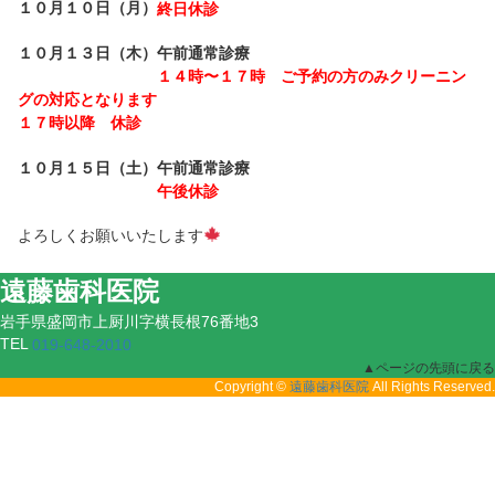
１０月１０日（月）
終日休診
１０月１３日（木）午前通常診療
１４時〜１７時 ご予約の方のみクリーニン
グの
対応となります
１７時以降 休診
１０月１５日（土）午前通常診療
午後休診
よろしくお願いいたします
遠藤歯科医院
岩手県盛岡市上厨川字横長根76番地3
TEL
019-648-2010
▲ページの先頭に戻る
Copyright ©
All Rights Reserved.
遠藤歯科医院