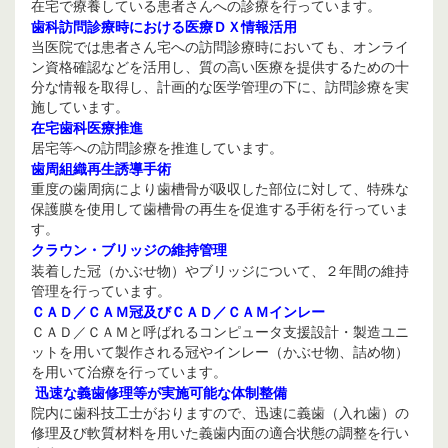
在宅で療養している患者さんへの診療を行っています。
歯科訪問診療時における医療ＤＸ情報活用
当医院では患者さん宅への訪問診療時においても、オンライ
ン資格確認などを活用し、質の高い医療を提供するための十
分な情報を取得し、計画的な医学管理の下に、訪問診療を実
施しています。
在宅歯科医療推進
居宅等への訪問診療を推進しています。
歯周組織再生誘導手術
重度の歯周病により歯槽骨が吸収した部位に対して、特殊な
保護膜を使用して歯槽骨の再生を促進する手術を行っていま
す。
クラウン・ブリッジの維持管理
装着した冠（かぶせ物）やブリッジについて、２年間の維持
管理を行っています。
ＣＡＤ／ＣＡＭ冠及びＣＡＤ／ＣＡＭインレー
ＣＡＤ／ＣＡＭと呼ばれるコンピュータ支援設計・製造ユニ
ットを用いて製作される冠やインレー（かぶせ物、詰め物）
を用いて治療を行っています。
迅速な義歯修理等が実施可能な体制整備
院内に歯科技工士がおりますので、迅速に義歯（入れ歯）の
修理及び軟質材料を用いた義歯内面の適合状態の調整を行い