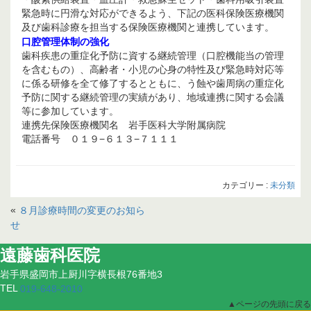
緊急時に円滑な対応ができるよう、下記の医科保険医療機関
及び歯科診療を担当する保険医療機関と連携しています。
口腔管理体制の強化
歯科疾患の重症化予防に資する継続管理（口腔機能当の管理
を含むもの）、高齢者・小児の心身の特性及び緊急時対応等
に係る研修を全て修了するとともに、う蝕や歯周病の重症化
予防に関する継続管理の実績があり、地域連携に関する会議
等に参加しています。
連携先保険医療機関名 岩手医科大学附属病院
電話番号 ０１９−６１３−７１１１
カテゴリー :
未分類
«
８月診療時間の変更のお知ら
せ
遠藤歯科医院
岩手県盛岡市上厨川字横長根76番地3
TEL
019-648-2010
▲ページの先頭に戻る