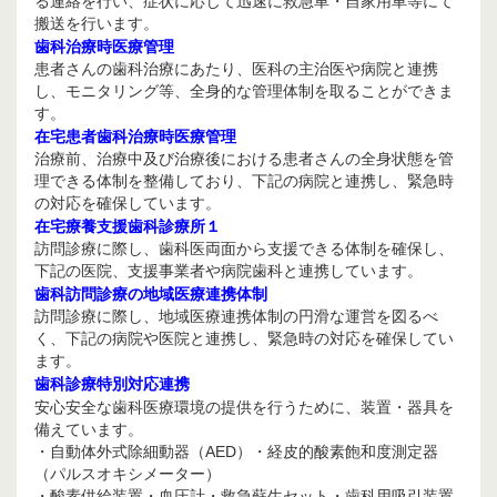
る連絡を行い、症状に応じて迅速に救急車・自家用車等にて
搬送を行います。
歯科治療時医療管理
患者さんの歯科治療にあたり、医科の主治医や病院と連携
し、モニタリング等、全身的な管理体制を取ることができま
す。
在宅患者歯科治療時医療管理
治療前、治療中及び治療後における患者さんの全身状態を管
理できる体制を整備しており、下記の病院と連携し、緊急時
の対応を確保しています。
在宅療養支援歯科診療所１
訪問診療に際し、歯科医両面から支援できる体制を確保し、
下記の医院、支援事業者や病院歯科と連携しています。
歯科訪問診療の地域医療連携体制
訪問診療に際し、地域医療連携体制の円滑な運営を図るべ
く、下記の病院や医院と連携し、緊急時の対応を確保してい
ます。
歯科診療特別対応連携
安心安全な歯科医療環境の提供を行うために、装置・器具を
備えています。
・自動体外式除細動器（AED）・経皮的酸素飽和度測定器
（パルスオキシメーター）
・酸素供給装置・血圧計・救急蘇生セット・歯科用吸引装置