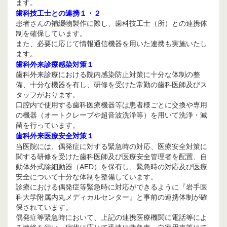
ます。
歯科技工士との連携１・２
患者さんの補綴物製作に際し、歯科技工士（所）との連携体
制を確保しています。
また、必要に応じて情報通信機器を用いた連携も実施いたし
ます。
歯科外来診療感染対策１
歯科外来診療における院内感染防止対策に十分な体制の整
備、十分な機器を有し、研修を受けた常勤の歯科医師及びス
タッフがおります。
口腔内で使用する歯科医療機器等は患者様ごとに交換や専用
の機器（オートクレーブや超音波洗浄等）を用いて洗浄・滅
菌を行っています。
歯科外来医療安全対策１
当医院には、偶発症に対する緊急時の対応、医療安全対策に
関する研修を受けた歯科医師及び医療安全管理者を配置、自
動体外式除細動器（AED）を保有し、緊急時の対応及び医療
安全について十分な体制を整備しています。
診療における偶発症等緊急時に対応ができるように『岩手医
科大学附属内丸メディカルセンター』と事前の連携体制が確
保されています。
偶発症等緊急時において、上記の連携医療機関に電話等によ